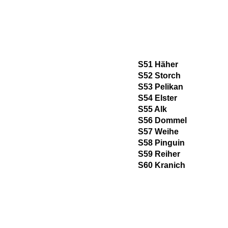
S51 Häher
S52 Storch
S53 Pelikan
S54 Elster
S55 Alk
S56 Dommel
S57 Weihe
S58 Pinguin
S59 Reiher
S60 Kranich