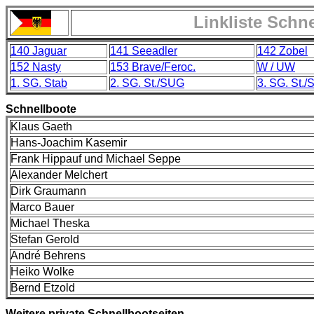
Linkliste Schn
140 Jaguar
141 Seeadler
142 Zobel
152 Nasty
153 Brave/Feroc.
W / UW
1. SG. Stab
2. SG. St./SUG
3. SG. St.
Schnellboote
Klaus Gaeth
Hans-Joachim Kasemir
Frank Hippauf und Michael Seppe
Alexander Melchert
Dirk Graumann
Marco Bauer
Michael Theska
Stefan Gerold
André Behrens
Heiko Wolke
Bernd Etzold
Weitere private Schnellbootseiten