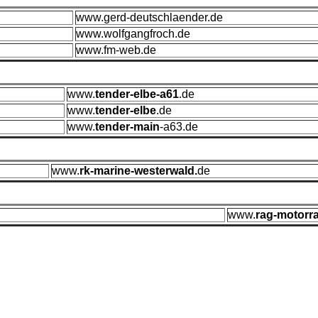
www.gerd-deutschlaender.de
www.wolfgangfroch.de
www.fm-web.de
www.
tender-elbe-a61
.de
www.
tender-elbe
.de
www.
tender-main
-a63.de
www.
rk-marine-westerwald.
de
www.
rag-motorr