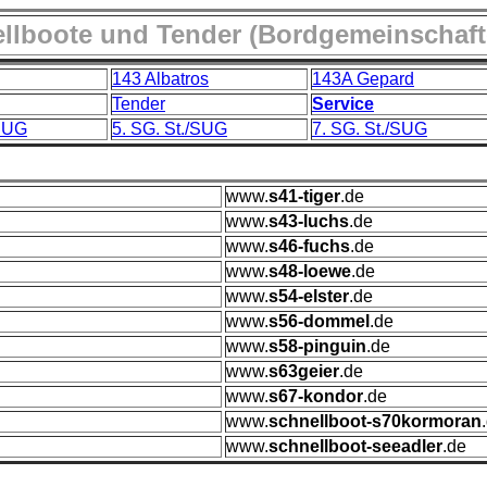
ellboote und Tender (Bordgemeinschaft
143 Albatros
143A Gepard
Tender
Service
/SUG
5. SG. St./SUG
7. SG. St./SUG
www.
s41-tiger
.de
www.
s43-luchs
.de
www.
s46-fuchs
.de
www.
s48-loewe
.de
www.
s54-elster
.de
www.
s56-dommel
.de
www.
s58-pinguin
.de
www.
s63geier
.de
www.
s67-kondor
.de
www.
schnellboot-s70kormoran
www.
schnellboot-seeadler
.de