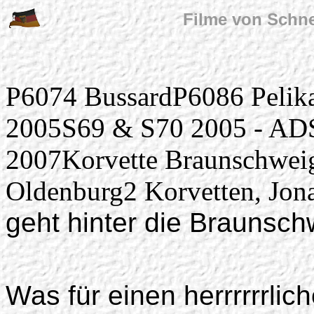
Filme von Schne
P6074 BussardP6086 Peli
2005S69 & S70 2005 - AD
2007Korvette Braunschwei
Oldenburg2 Korvetten, Jona
geht hinter die Braunsch
Was für einen herrrrrrli