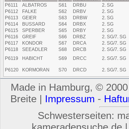
P6111
ALBATROS
S61
DRBU
2. SG
P6112
FALKE
S62
DRBV
2. SG
P6113
GEIER
S63
DRBW
2. SG
P6114
BUSSARD
S64
DRBX
2. SG
P6115
SPERBER
S65
DRBY
2. SG
P6116
GREIF
S66
DRBZ
2. SG/7. SG
P6117
KONDOR
S67
DRCA
2. SG/7. SG
P6118
SEEADLER
S68
DRCB
2. SG/7. SG
P6119
HABICHT
S69
DRCC
2. SG/7. SG
P6120
KORMORAN
S70
DRCD
2. SG/7. SG
Made in Hamburg, © 2000 -
Breite |
Impressum
-
Haftu
Schwesterseiten: mar
kameradensuche.de | 