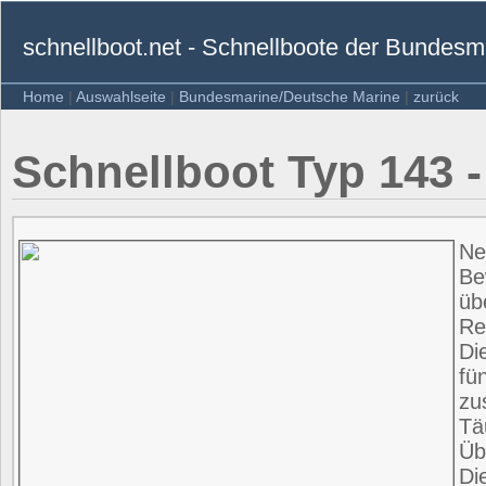
schnellboot.net - Schnellboote der Bundesm
Home
|
Auswahlseite
|
Bundesmarine/Deutsche Marine
|
zurück
Schnellboot Typ 14
Ne
Be
üb
Re
Di
fü
zu
Tä
Üb
Di