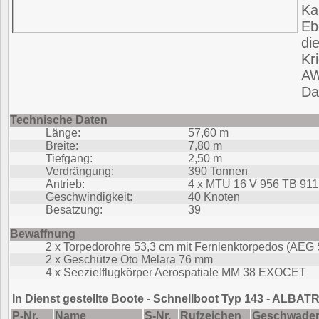
Ka
Eb
di
Kr
AW
Da
Technische Daten
Länge:
57,60 m
Breite:
7,80 m
Tiefgang:
2,50 m
Verdrängung:
390 Tonnen
Antrieb:
4 x MTU 16 V 956 TB 911 
Geschwindigkeit:
40 Knoten
Besatzung:
39
Bewaffnung
2 x Torpedorohre 53,3 cm mit Fernlenktorpedos (AEG 
2 x Geschütze Oto Melara 76 mm
4 x Seezielflugkörper Aerospatiale MM 38 EXOCET
In Dienst gestellte Boote - Schnellboot Typ 143 - ALB
P-Nr.
Name
S-Nr.
Rufzeichen
Geschwade