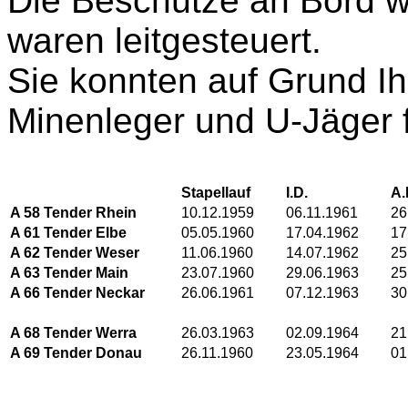
Die Beschütze an Bord w
waren leitgesteuert.
Sie konnten auf Grund I
Minenleger und U-Jäger 
Stapellauf
I.D.
A.
A 58 Tender Rhein
10.12.1959
06.11.1961
26
A 61 Tender Elbe
05.05.1960
17.04.1962
17
A 62 Tender Weser
11.06.1960
14.07.1962
25
A 63 Tender Main
23.07.1960
29.06.1963
25
A 66 Tender Neckar
26.06.1961
07.12.1963
30
A 68 Tender Werra
26.03.1963
02.09.1964
21
A 69 Tender Donau
26.11.1960
23.05.1964
01