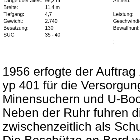
Länge über alles:
98,2 m
Antrieb:
Breite:
11,4 m
Tiefgang:
4,7
Leistung:
Gewicht:
2.740
Geschwindig
Besatzung:
130
Bewaffnunf:
SUG:
35 - 40
:
1956 erfogte der Auftra
yp 401 für die Versorgun
Minensuchern und U-Boo
Neben der Ruhr fuhren 
zwischenzeitlich als Schu