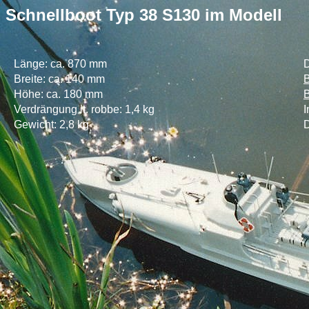
Schnellboot Typ 38 S130
im Modell
Länge: ca. 870 mm
D
Breite: ca. 140 mm
Höhe: ca. 180 mm
Verdrängung lt. robbe: 1,4 kg
Gewicht: 2,8 kg
D