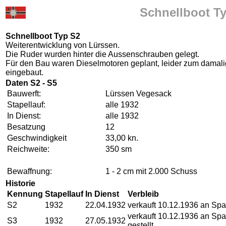
Schnellboot Ty
Schnellboot Typ S2
Weiterentwicklung von Lürssen.
Die Ruder wurden hinter die Aussenschrauben gelegt.
Für den Bau waren Dieselmotoren geplant, leider zum damali
eingebaut.
Daten S2 - S5
Bauwerft:
Lürssen Vegesack
Stapellauf:
alle 1932
In Dienst:
alle 1932
Besatzung
12
Geschwindigkeit
33,00 kn.
Reichweite:
350 sm
Bewaffnung:
1 - 2 cm mit 2.000 Schuss
Historie
Kennung
Stapellauf
In Dienst
Verbleib
S2
1932
22.04.1932
verkauft 10.12.1936 an Sp
verkauft 10.12.1936 an Spa
S3
1932
27.05.1932
gestellt