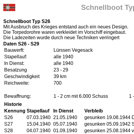
Schnellboot Ty
Schnellboot Typ S26
Mit Ausbruch des Krieges entstand auch ein neues Design.
Die Torpedorohre waren verkleidet im Vorschiff eingebaut.
Die Ladezeiten wurde durch neue Techniken verringert
Daten S26 - S29
Bauwerft:
Lürssen Vegesack
Stapellauf:
alle 1940
In Dienst:
alle 1940
Besatzung
23 - 29
Geschwindigkeit
39 km
Reichweite:
700
Bewaffnung:
1 - 2 cm mit 6.000 Schuss
1 
Historie
Kennung
Stapellauf
In Dienst
Verbleib
S26
07.03.1940
21.05.1940
gesunken 19.08.1944
S27
15.04.1940
05.07.1940
gesunken 05.09.1942 S
S28
04.07.1940
01.09.1940
gesunken 25.08.1944 v