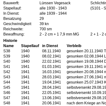
Bauwerft:
Lürssen Vegesack
Schlicht
Stapellauf:
alle 1930 - 1943
(S101 - 
In Dienst:
alle 1939 - 1944
Besatzung
29
Geschwindigkeit
39 kn
Reichweite:
700 sm
Bewaffnung:
2 - 2 cm + 1 7,9 mm MG
2 + 1 - 2
Historie
Name
Stapellauf
in Dienst
Verbleib
S38
1940
08.11.1940
gesunken 20.11.1940 T
S39
1940
08.02.1941
gesunken 02.08.1944 
S40
1940
22.02.1941
gesunken 19.08.1944
S41
1941
01.03.1941
gesunken 19.11.1941 i
S42
1941
16.03.1941
gesunken 20.08.1944 
S43
1941
28.03.1941
gesunken 27.06.1941 n
S44
1941
19.04.1941
gesunken 25.07.1943 K
S45
1941
28.04.1941
selbstversenkt 29.08.
S46
1941
22.05.1941
selbstversenkt 10.09.1
S47
1941
13.06.1941
selbstversenkt 29.08.
S48
1941
20.06.1941
nach dem Kriege an No