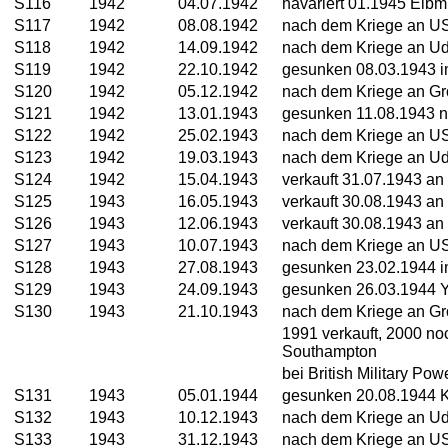
S116
1942
04.07.1942
havariert 01.1945 Elb
S117
1942
08.08.1942
nach dem Kriege an U
S118
1942
14.09.1942
nach dem Kriege an Ud
S119
1942
22.10.1942
gesunken 08.03.1943 im
S120
1942
05.12.1942
nach dem Kriege an Gr
S121
1942
13.01.1943
gesunken 11.08.1943 n
S122
1942
25.02.1943
nach dem Kriege an US
S123
1942
19.03.1943
nach dem Kriege an Ud
S124
1942
15.04.1943
verkauft 31.07.1943 an
S125
1943
16.05.1943
verkauft 30.08.1943 an
S126
1943
12.06.1943
verkauft 30.08.1943 an
S127
1943
10.07.1943
nach dem Kriege an U
S128
1943
27.08.1943
gesunken 23.02.1944 im
S129
1943
24.09.1943
gesunken 26.03.1944 
S130
1943
21.10.1943
nach dem Kriege an Gr
1991 verkauft, 2000 n
Southampton
bei British Military Po
S131
1943
05.01.1944
gesunken 20.08.1944 
S132
1943
10.12.1943
nach dem Kriege an U
S133
1943
31.12.1943
nach dem Kriege an U