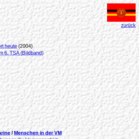
zurück
rt heute
(2004)
m 6
. TSA (Bildband)
arine
/
Menschen in der VM