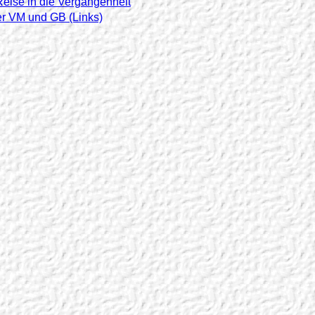
eise in die Vergangenheit
er VM und GB (Links)