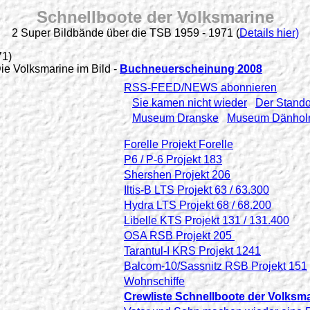
Schnellboote der Volksmarine
2 Super Bildbände über die TSB 1959 - 1971 (
Details hier)
71)
e Volksmarine im Bild -
Buchneuerscheinung 2008
RSS-FEED/NEWS abonnieren
Sie kamen nicht wieder
Der Stando
Museum Dranske
Museum Dänhol
Forelle Projekt Forelle
P6 / P-6 Projekt 183
Shershen Projekt 206
Iltis-B LTS Projekt 63 / 63.300
Hydra LTS Projekt 68 / 68.200
Libelle KTS Projekt 131 / 131.400
OSA RSB Projekt 205
Tarantul-I KRS Projekt 1241
Balcom-10/Sassnitz RSB Projekt 151
Wohnschiffe
Crewliste Schnellboote der Volksm