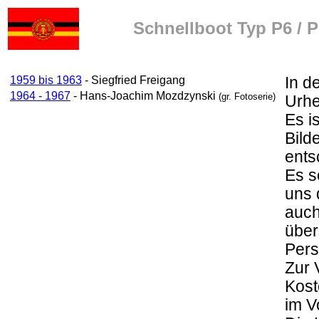
Schnellboot Typ P6 / P
1959 bis 1963
- Siegfried Freigang
In d
1964 - 1967
- Hans-Joachim Mozdzynski
(gr. Fotoserie)
Urhe
Es i
Bild
ents
Es s
uns 
auch
über
Pers
Zur 
Kost
im V