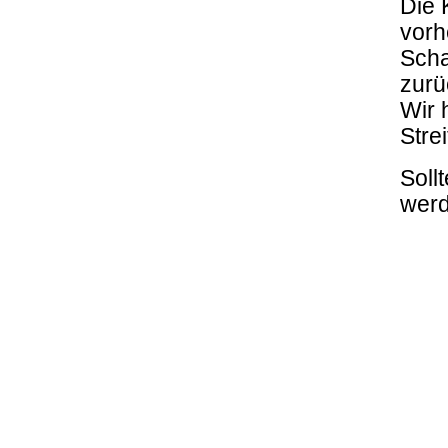
Die 
vorh
Scha
zurü
Wir 
Stre
Soll
werd