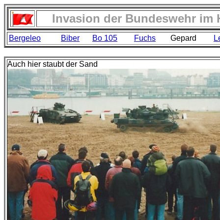
Invasion der Bundeswehr im 
Bergeleo
Biber
Bo 105
Fuchs
Gepard
L
Auch hier staubt der Sand