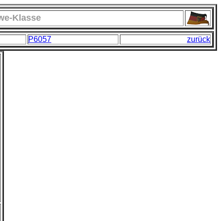
we-Klasse
P6057
zurück