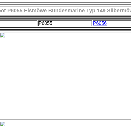
oot P6055 Eismöwe Bundesmarine Typ 149 Silbermö
P6055
P6056