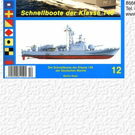
866
Tel
www.