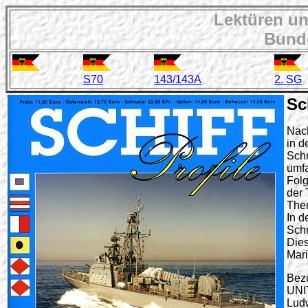
Lektüren u
Bunde
S70
143/143A
2. SG
Sc
Nac
in d
Sch
umfa
Fol
der 
The
In d
Sch
Die
Mari
Bez
UNI
Ludw