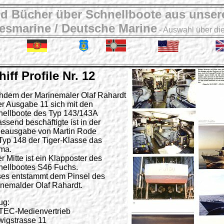
nd Bücher über Schnellboote aus unse
smarine / Deutsche Marine
- Auswahl über di
hiff Profile Nr. 12
hdem der Marinemaler Olaf Rahardt
er Ausgabe 11 sich mit den
nellboote des Typ 143/143A
ssend beschäftigte ist in der
geausgabe von Martin Rode
Typ 148 der Tiger-Klasse das
ma.
er Mitte ist ein Klapposter des
nellbootes S46 Fuchs.
ses entstammt dem Pinsel des
nemalder Olaf Rahardt.
ug:
TEC-Medienvertrieb
igstrasse 11