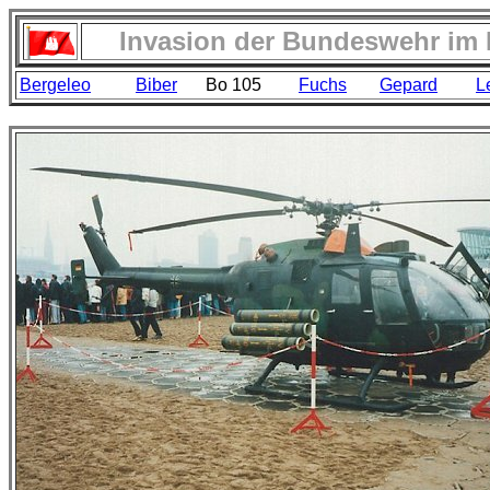
Invasion der Bundeswehr im 
Bergeleo
Biber
Bo 105
Fuchs
Gepard
L