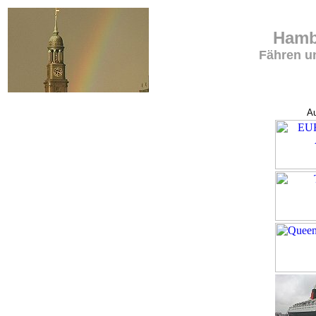
Hamb
Fähren u
Au