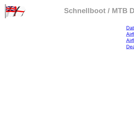
Schnellboot / MTB D
Dat
Airf
Airf
Dea