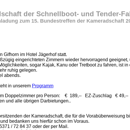
chaft der Schnellboot- und Tender-Fah
nladung zum 15. Bundestreffen der Kameradschaft 2
n Gifhorn im Hotel Jägerhof statt.
roßzügig eingerichteten Zimmern wieder hervorragend geeignet, 
lichkeiten, sogar Kajak, Kanu oder Tretboot zu fahren, ist in
ehr ruhig gelegen.
el abends.
steht in unserem
Programm
en im Doppelzimmer pro Person: € 189,-- EZ-Zuschlag € 49,--
en und alle übrigen Darbietungen..
orsitzenden der Kameradschaft, die für die Vorabüberweisung bit
 und bedanken uns hierfür schon im Voraus.
5371 / 72 84 37 oder der per Mail.