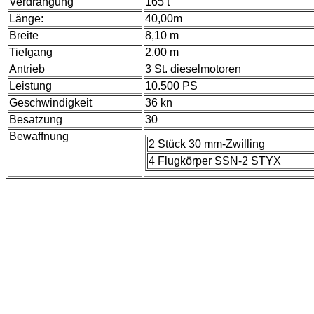
Verdrängung
165 t
Länge:
40,00m
Breite
8,10 m
Tiefgang
2,00 m
Antrieb
3 St. dieselmotoren
Leistung
10.500 PS
Geschwindigkeit
36 kn
Besatzung
30
Bewaffnung
2 Stück 30 mm-Zwilling
4 Flugkörper SSN-2 STYX