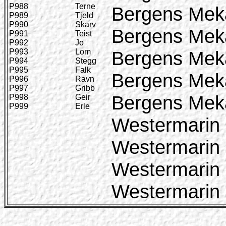
P988
Terne
Bergens Meka
P989
Tjeld
P990
Skarv
Bergens Meka
P991
Teist
P992
Jo
P993
Lom
Bergens Meka
P994
Stegg
P995
Falk
Bergens Meka
P996
Ravn
P997
Gribb
Bergens Meka
P998
Geir
P999
Erle
Westermarin
Westermarin
Westermarin
Westermarin