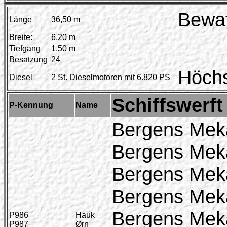
Bewa
Länge
36,50 m
Breite:
6,20 m
Tiefgang
1,50 m
Besatzung
24
Höchs
Diesel
2 St. Dieselmotoren mit 6.820 PS
Schiffswerft
P-Kennung
Name
Bergens Meka
Bergens Meka
Bergens Meka
Bergens Meka
Bergens Meka
P986
Hauk
P987
Ørn