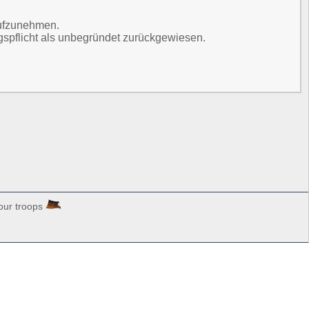
aufzunehmen.
spflicht als unbegründet zurückgewiesen.
our troops