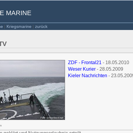
HE MARINE
ne
|
Kriegsmarine
|
zurück
TV
ZDF - Frontal21
- 18.05.2010
Weser Kurier
- 28.05.2009
Kieler Nachrichten
- 23.05.200
en