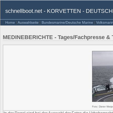
schnellboot.net - KORVETTEN - DEUTSC
Home
|
Auswahlseite
|
Bundesmarine/Deutsche Marine
|
Volksmari
MEDINEBERICHTE - Tages/Fachpresse & 
Foto: Dieter Wetj