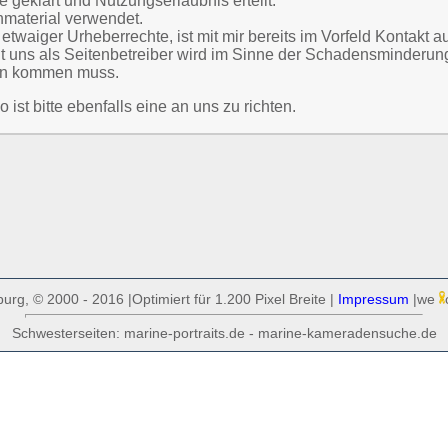
 geklärt und Nutzungserlaubnis erteilt.
nmaterial verwendet.
twaiger Urheberrechte, ist mit mir bereits im Vorfeld Kontakt 
 uns als Seitenbetreiber wird im Sinne der Schadensminderung
iten kommen muss.
ist bitte ebenfalls eine an uns zu richten.
rg, © 2000 - 2016 |Optimiert für 1.200 Pixel Breite |
Impressum
|we
Schwesterseiten: marine-portraits.de - marine-kameradensuche.de