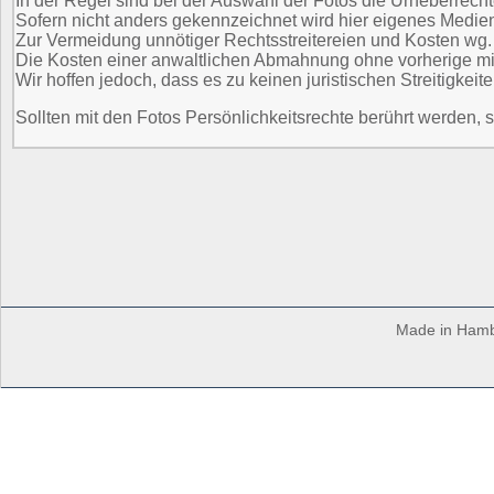
In der Regel sind bei der Auswahl der Fotos die Urheberrechte
Sofern nicht anders gekennzeichnet wird hier eigenes Medie
Zur Vermeidung unnötiger Rechtsstreitereien und Kosten wg. e
Die Kosten einer anwaltlichen Abmahnung ohne vorherige mit
Wir hoffen jedoch, dass es zu keinen juristischen Streitigke
Sollten mit den Fotos Persönlichkeitsrechte berührt werden, so 
Made in Hambu