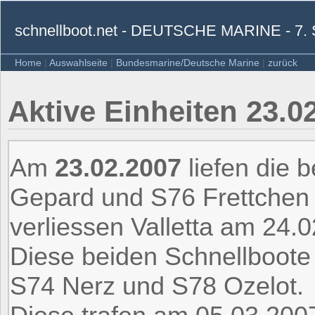
schnellboot.net - DEUTSCHE MARINE 
Home
|
Auswahlseite
|
Bundesmarine/Deutsche Marine
|
zurück
Aktive Einheiten 23.02
Am
23.02.2007
liefen die 
Gepard und S76 Frettchen u
verliessen Valletta am 24.
Diese beiden Schnellboote
S74 Nerz und S78 Ozelot.