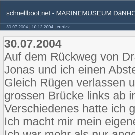
schnellboot.net - MARINEMUSEUM DäNH
30.07.2004
|
10.12.2004
|
zurück
30.07.2004
Auf dem Rückweg von Dr
Jonas und ich einen Abs
Gleich Rügen verlassen u
grossen Brücke links ab 
Verschiedenes hatte ich 
Ich macht mir mein eigene
Ich war mehr als nur ang