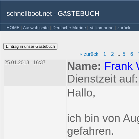
schnellboot.net - GäSTEBUCH
HOME
|
Auswahlseite
|
Deutsche Marine
|
Volksmarine
|
zurück
« zurück
1
2
...
5
6
25.01.2013 - 16:37
Name:
Frank 
Dienstzeit auf
Hallo,
ich bin von A
gefahren.