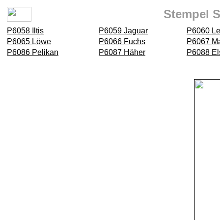
Stempel S
P6058 Iltis
P6059 Jaguar
P6060 Le
P6065 Löwe
P6066 Fuchs
P6067 Ma
P6086 Pelikan
P6087 Häher
P6088 El