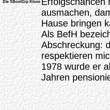
Erfolgschancen
Die SBootGrp Klose
ausmachen, dami
Hause bringen k
Als BefH bezeichn
Abschreckung: 
respektieren mic
1978 wurde er al
Jahren pensionie