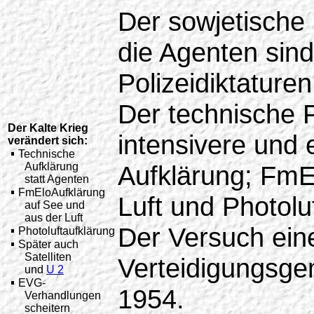
Der sowjetische
die Agenten sin
Polizeidiktaturen
Der technische F
Der Kalte Krieg
intensivere und 
verändert sich:
Technische
Aufklärung
Aufklärung; FmE
statt Agenten
FmEloAufklärung
Luft und Photolu
auf See und
aus der Luft
Der Versuch ein
Photoluftaufklärung
Später auch
Satelliten
Verteidigungsgem
und
U 2
EVG-
1954.
Verhandlungen
scheitern