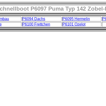
Schnellboot P6097 Puma Typ 142 Zobel-
Umbau
P6094 Dachs
P6095 Hermelin
P
e
P6100 Frettchen
P6101 Ozelot