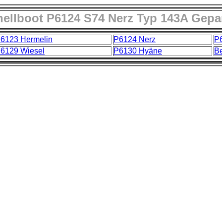
nellboot P6124 S74 Nerz Typ 143A Gepa
6123 Hermelin
P6124 Nerz
P
6129 Wiesel
P6130 Hyäne
B