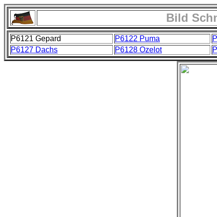
Bild Sch
P6121 Gepard
P6122 Puma
P
P6127 Dachs
P6128 Ozelot
P