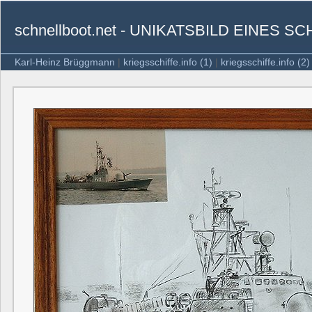
schnellboot.net - UNIKATSBILD EINES 
Karl-Heinz Brüggmann
|
kriegsschiffe.info (1)
|
kriegsschiffe.info (2)