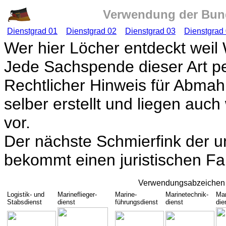
Verwendung der Bund
Dienstgrad 01
Dienstgrad 02
Dienstgrad 03
Dienstgrad
Wer hier Löcher entdeckt weil 
Jede Sachspende dieser Art pe
Rechtlicher Hinweis für Abmah
selber erstellt und liegen auc
vor.
Der nächste Schmierfink der u
bekommt einen juristischen F
Verwendungsabzeichen d
Logistik- und
Marineflieger-
Marine-
Marinetechnik-
Mar
Stabsdienst
dienst
führungsdienst
dienst
die