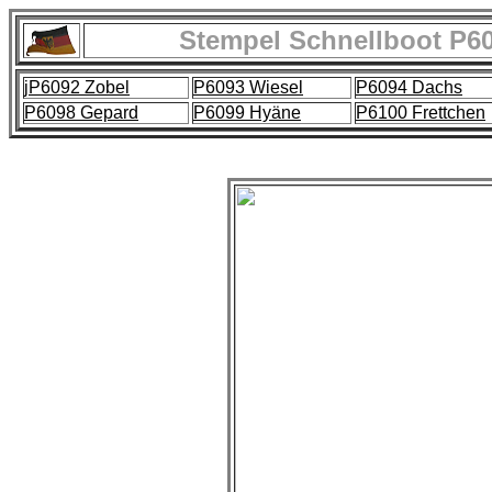
Stempel Schnellboot P60
jP6092 Zobel
P6093 Wiesel
P6094 Dachs
P6098 Gepard
P6099 Hyäne
P6100 Frettchen