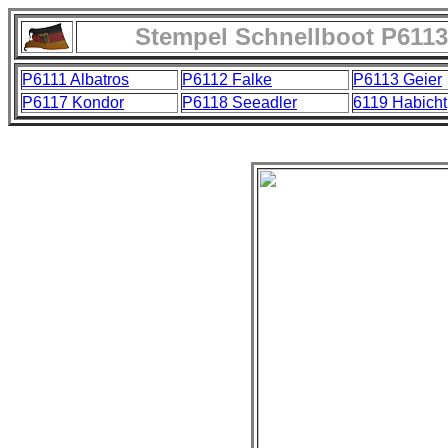
Stempel Schnellboot P6113 
P6111 Albatros
P6112 Falke
P6113 Geier
P6117 Kondor
P6118 Seeadler
6119 Habicht