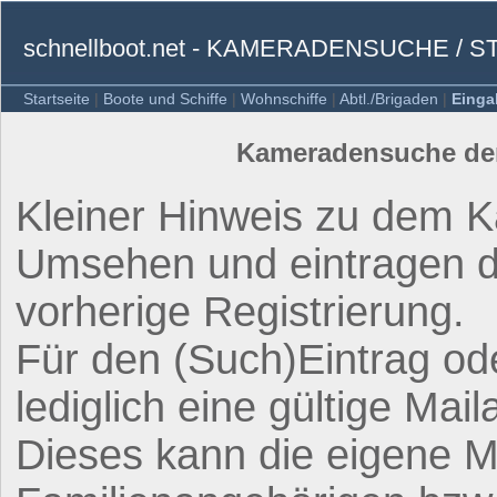
schnellboot.net - KAMERADENSUCHE / 
Startseite
|
Boote und Schiffe
|
Wohnschiffe
|
Abtl./Brigaden
|
Einga
Kameradensuche der 
Kleiner Hinweis zu dem 
Umsehen und eintragen da
vorherige Registrierung.
Für den (Such)Eintrag ode
lediglich eine gültige Mail
Dieses kann die eigene M