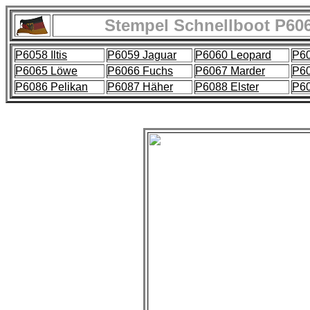
Stempel Schnellboot P606
P6058 Iltis
P6059 Jaguar
P6060 Leopard
P60
P6065 Löwe
P6066 Fuchs
P6067 Marder
P6
P6086 Pelikan
P6087 Häher
P6088 Elster
P60