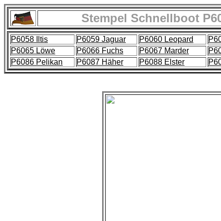
Stempel Schnellboot P60
P6058 Iltis
P6059 Jaguar
P6060 Leopard
P60
P6065 Löwe
P6066 Fuchs
P6067 Marder
P6
P6086 Pelikan
P6087 Häher
P6088 Elster
P60