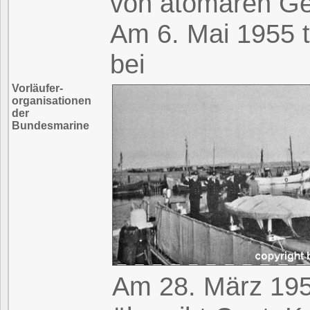
von atomaren Gef
Am 6. Mai 1955 t
bei
Vorläufer-
organisationen
der
Bundesmarine
Am 28. März 19