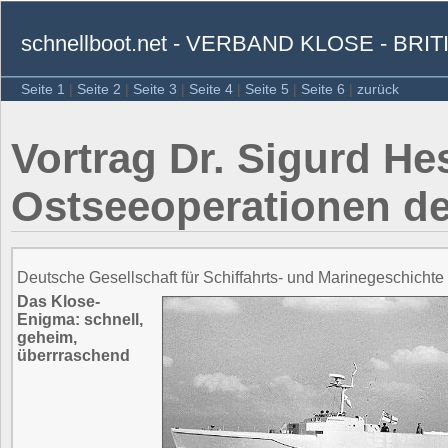
schnellboot.net - VERBAND KLOSE - B
Seite 1
|
Seite 2
|
Seite 3
|
Seite 4
|
Seite 5
|
Seite 6
|
zurück
Vortrag Dr. Sigurd He
Ostseeoperationen des
Deutsche Gesellschaft für Schiffahrts- und Marinegeschicht
Das Klose-
Enigma: schnell,
geheim,
überrraschend