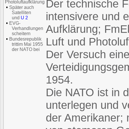
Der technische Fo
Photoluftaufklärung
Später auch
Satelliten
intensivere und e
und
U 2
EVG-
Aufklärung; FmEl
Verhandlungen
scheitern
Luft und Photoluf
Bundesrepublik
trittim Mai 1955
der NATO bei
Der Versuch ein
Verteidigungsgem
1954.
Die NATO ist in 
unterlegen und v
der Amerikaner; m