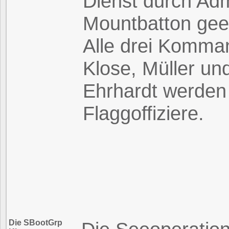
Dienst durch Adm
Mountbatton gee
Alle drei Komma
Klose, Müller un
Ehrhardt werden
Flaggoffiziere.
Die SBootGrp