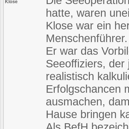
Die Seeoperation
Klose
hatte, waren une
Klose war ein he
Menschenführer.
Er war das Vorbi
Seeoffiziers, de
realistisch kalkul
Erfolgschancen 
ausmachen, damit
Hause bringen k
Als BefH bezeichn